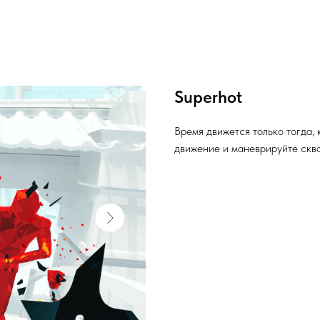
Superhot
Время движется только тогда,
движение и маневрируйте скво