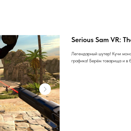
Serious Sam VR: Th
Легендарный шутер! Кучи монс
графика! Берём товарища и в б