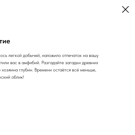
тие
лось легкой добычей, наложило отпечаток на вашу
тили вас в амфибий. Разгадайте загадки древних
е хозяина глубин. Времени остаётся всё меньше,
еский облик!