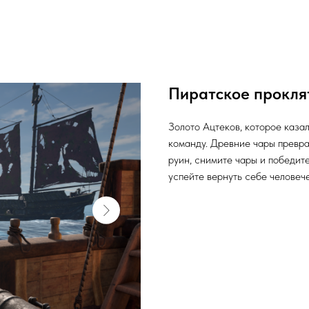
Пиратское прокля
Золото Ацтеков, которое каза
команду. Древние чары превра
руин, снимите чары и победит
успейте вернуть себе человеч