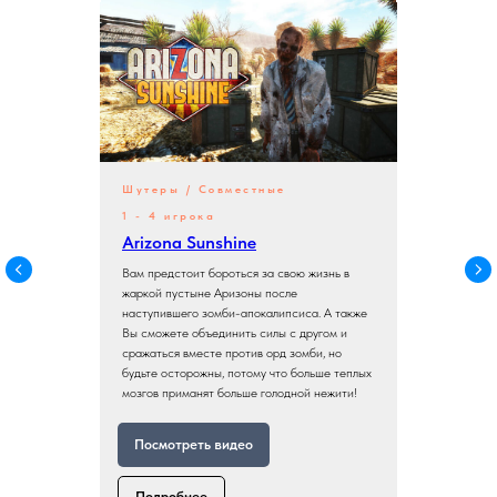
Шутеры / Совместные
1 - 4 игрока
Arizona Sunshine
Вам предстоит бороться за свою жизнь в
жаркой пустыне Аризоны после
наступившего зомби-апокалипсиса. А также
Вы сможете объединить силы с другом и
сражаться вместе против орд зомби, но
будьте осторожны, потому что больше теплых
мозгов приманят больше голодной нежити!
Посмотреть видео
Подробнее