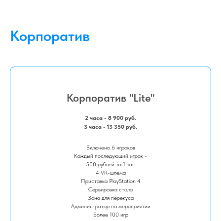
Корпоратив
Корпоратив "Lite"
2 часа - 8 900 руб.
3 часа - 13 350 руб.
Включено 6 игроков
Каждый последующий игрок -
500 рублей за 1 час
4 VR-шлема
Приставка PlayStation 4
Сервировка стола
Зона для перекуса
Администратор на мероприятии
Более 100 игр