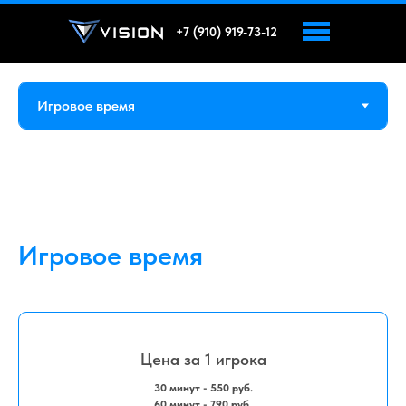
+7 (910) 919-73-12
Игровое время
Цена за 1 игрока
30 минут - 550 руб.
60 минут - 790 руб.