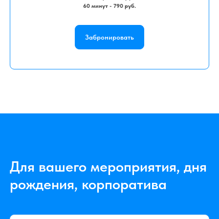
60 минут - 790 руб.
Забронировать
Для вашего мероприятия, дня
рождения, корпоратива