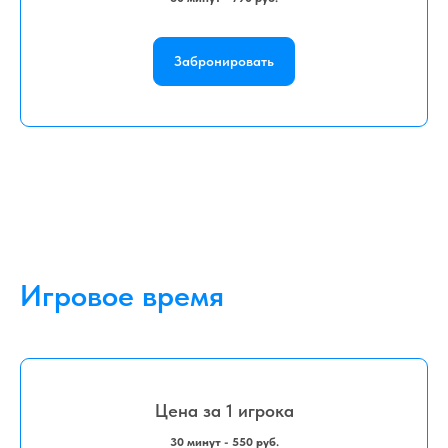
Забронировать
Игровое время
Цена за 1 игрока
30 минут - 550 руб.