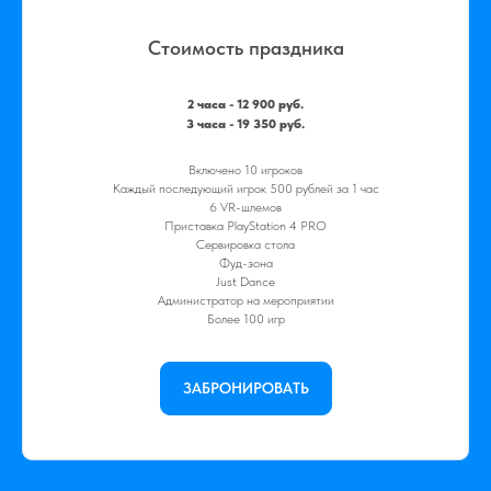
Стоимость праздника
2 часа - 12 900 руб.
3 часа - 19 350 руб.
Включено 10 игроков
Каждый последующий игрок 500 рублей за 1 час
6 VR-шлемов
Приставка PlayStation 4 PRO
Сервировка стола
Фуд-зона
Just Dance
Администратор на мероприятии
Более 100 игр
ЗАБРОНИРОВАТЬ